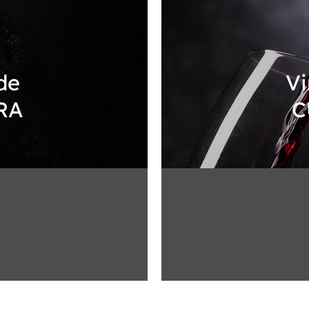
de
Vi
RA
C