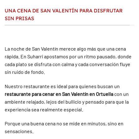
UNA CENA DE SAN VALENTÍN PARA DISFRUTAR
Si buscas un
restaurante para cenar en San
SIN PRISAS
Valentín en Ortuella
donde la gastronomía
esté a la altura del momento, Suharri es
una apuesta segura.
La noche de San Valentín merece algo más que una cena
rápida. En Suharri apostamos por un ritmo pausado, donde
cada plato se disfruta con calma y cada conversación fluye
RESERVA MESA PARA SAN VALENTÍN EN SUHARRI
sin ruido de fondo.
Nuestro restaurante es ideal para quienes buscan un
restaurante para cenar en San Valentín en Ortuella
con un
ambiente relajado, lejos del bullicio y pensado para que la
experiencia sea realmente especial.
Porque una buena cena no se mide en minutos, sino en
sensaciones.